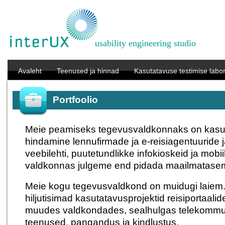
usability engineering studio
Avaleht
Teenused ja hinnad
Kasutatavuse testimise labo
Portfoolio
Meie peamiseks tegevusvaldkonnaks on kasuta
hindamine lennufirmade ja e-reisiagentuuride 
veebilehti, puutetundlikke infokioskeid ja mobii
valdkonnas julgeme end pidada maailmataseme
Meie kogu tegevusvaldkond on muidugi laiem. 
hiljutisimad kasutatavusprojektid reisiportaalid
muudes valdkondades, sealhulgas telekommun
teenused, pangandus ja kindlustus.